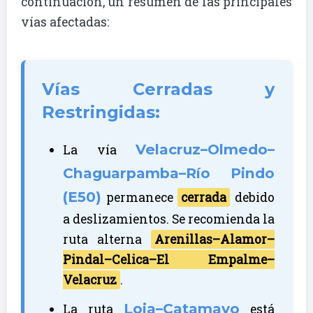
continuación, un resumen de las principales
vías afectadas:
Vías Cerradas y
Restringidas:
Velacruz–Olmedo–
La vía
Chaguarpamba–Río Pindo
(E50)
permanece
cerrada
debido
a deslizamientos. Se recomienda la
ruta alterna
Arenillas–Alamor–
Pindal–Celica–El Empalme–
Velacruz
.
Loja–Catamayo
La ruta
está