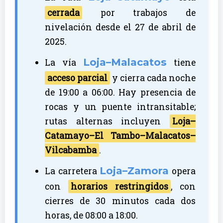
cerrada
por trabajos de
nivelación desde el 27 de abril de
2025.
Loja–Malacatos
La vía
tiene
acceso parcial
y cierra cada noche
de 19:00 a 06:00. Hay presencia de
rocas y un puente intransitable;
rutas alternas incluyen
Loja–
Catamayo–El Tambo–Malacatos–
Vilcabamba
.
Loja–Zamora
La carretera
opera
con
horarios restringidos
, con
cierres de 30 minutos cada dos
horas, de 08:00 a 18:00.