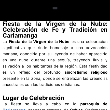
Saltar
Requisitos Básicos
Mapa Interactivo
Por qué Loja?
Planea tu visita
Guía Turística
Registro Turista
Planea tu viaje
al
Fiesta de la Virgen de la Nube:
contenido
Celebración de Fe y Tradición en
Cariamanga
La
Fiesta de la Virgen de la Nube
es una celebración
significativa que rinde homenaje a una advocación
mariana, conocida por su leyenda de haber aparecido
en una nube durante una sequía, trayendo lluvia y
salvación a los habitantes de la región. Esta festividad
es un reflejo del profundo
sincretismo religioso
presente en la zona, donde se entrelazan las creencias
ancestrales con las tradiciones cristianas.
Lugar de Celebración
La fiesta se lleva a cabo en la
parroquia de