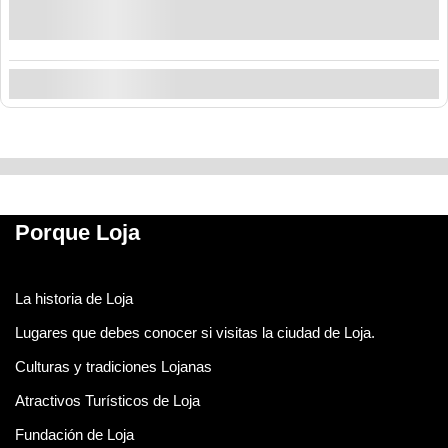
día. Incluye conductor profesional para un trayecto
seguro y sin complicaciones.
Explorar
Mostrando
12
de
10
Porque Loja
La historia de Loja
Lugares que debes conocer si visitas la ciudad de Loja.
Culturas y tradiciones Lojanas
Atractivos Turísticos de Loja
Fundación de Loja