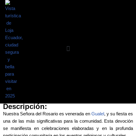
Saltar
al
contenido
Requisitos Básicos
Mapa Interactivo
Por qué Loja?
Planea tu visita
Guía Turística
Registro Turista
Planea tu viaje
Descripción:
Nuestra Señora del Rosario es venerada en
Gualel
, y su fiesta es
una de las más significativas para la comunidad. Esta devoción
se manifiesta en celebraciones elaboradas y en la profunda
participación comunitaria en los eventos religiosos y culturales.