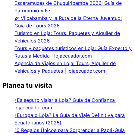
Escaramuzas de Chuquiribamba 2026: Guía de
Patrimonio y Fe
🌿 Vilcabamba y la Ruta de la Eterna Juventud:
Guía de Tours 2026
Turismo en Loja: Tours, Paquetes y Alquiler de
Vehículos 2026
Tours y paquetes turísticos en Loja: Guía Experto y
Rutas a Medida | lojaecuador.com
Agencia de Viajes en Loja: Tours, Alquiler de
Vehículos y Paquetes | lojaecuador.com
Planea tu visita
¿Es seguro viajar a Loja? Guía de Confianza |
lojaecuador.com
¿Europa o Loja? La Guía de Viaje Definitiva para
Ecuatorianos (2025)
10 Regalos Únicos para Sorprender a Papá-Guía