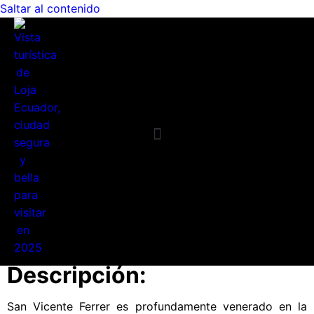
Saltar al contenido
Requisitos Básicos
Mapa Interactivo
Por qué Loja?
Planea tu visita
Guía Turística
Registro Turista
Planea tu viaje
Descripción:
San Vicente Ferrer es profundamente venerado en la