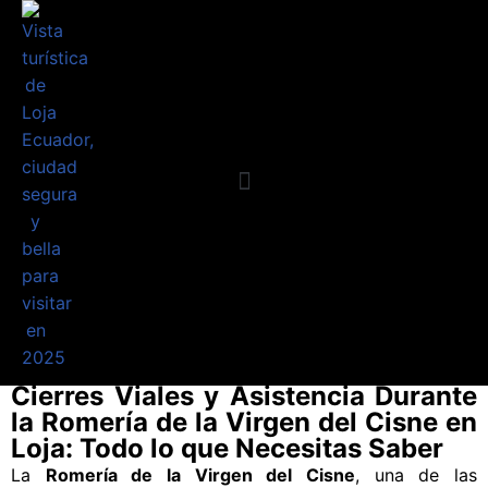
Saltar
al
contenido
Requisitos Básicos
Mapa Interactivo
Por qué Loja?
Planea tu visita
Guía Turística
Registro Turista
Planea tu viaje
Cierres Viales y Asistencia Durante
la Romería de la Virgen del Cisne en
Loja: Todo lo que Necesitas Saber
La
Romería de la Virgen del Cisne
, una de las