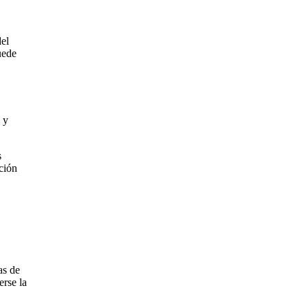
del
uede
 y
s
ación
as de
erse la