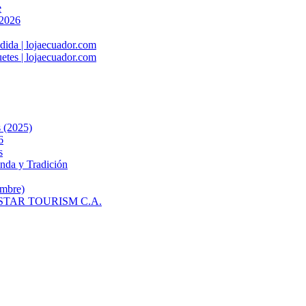
e
 2026
dida | lojaecuador.com
etes | lojaecuador.com
s (2025)
6
s
enda y Tradición
mbre)
co | STAR TOURISM C.A.