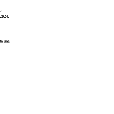
el
 2024
.
ada una