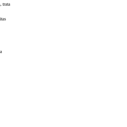
 trata
itas
La