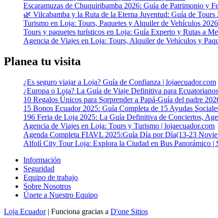
Escaramuzas de Chuquiribamba 2026: Guía de Patrimonio y F
🌿 Vilcabamba y la Ruta de la Eterna Juventud: Guía de Tours
Turismo en Loja: Tours, Paquetes y Alquiler de Vehículos 2026
Tours y paquetes turísticos en Loja: Guía Experto y Rutas a Me
Agencia de Viajes en Loja: Tours, Alquiler de Vehículos y Paqu
Planea tu visita
¿Es seguro viajar a Loja? Guía de Confianza | lojaecuador.com
¿Europa o Loja? La Guía de Viaje Definitiva para Ecuatoriano
10 Regalos Únicos para Sorprender a Papá-Guía del padre 202
15 Bonos Ecuador 2025: Guía Completa de 15 Ayudas Sociale
196 Feria de Loja 2025: La Guía Definitiva de Conciertos, Ag
Agencia de Viajes en Loja: Tours y Turismo | lojaecuador.com
Agenda Completa FIAVL 2025:Guía Día por Día(13-23 Novie
Alfolí City Tour Loja: Explora la Ciudad en Bus Panorámi
Información
Seguridad
Equipo de trabajo
Sobre Nosotros
Únete a Nuestro Equipo
Loja Ecuador
| Funciona gracias a
D'one Sitios