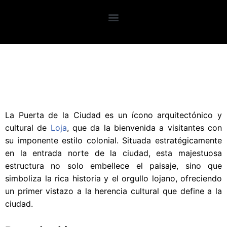
Saltar
Requisitos Básicos
Mapa Interactivo
Por qué Loja?
Planea tu visita
Guía Turística
Registro Turista
Planea tu viaje
al
contenido
Zapotillo
La Puerta de la Ciudad es un ícono arquitectónico y
cultural de
Loja
, que da la bienvenida a visitantes con
su imponente estilo colonial. Situada estratégicamente
en la entrada norte de la ciudad, esta majestuosa
estructura no solo embellece el paisaje, sino que
simboliza la rica historia y el orgullo lojano, ofreciendo
un primer vistazo a la herencia cultural que define a la
ciudad.