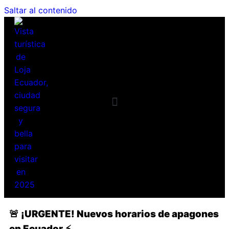
Saltar al contenido
Requisitos Básicos
Mapa Interactivo
Por qué Loja?
Planea tu visita
Guía Turística
Registro Turista
Planea tu viaje
🚨
¡URGENTE! Nuevos horarios de apagones
en Ecuador
⚡